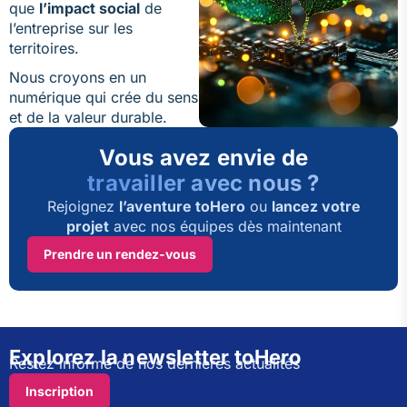
que
l’impact social
de
l’entreprise sur les
territoires.
Nous croyons en un
numérique qui crée du sens
et de la valeur durable.
Vous avez envie de
travailler avec nous ?
Rejoignez
l’aventure toHero
ou
lancez votre
projet
avec nos équipes dès maintenant
Prendre un rendez-vous
Explorez la newsletter toHero
Restez informé de nos dernières actualités
Inscription