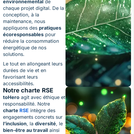
environnemental
de
chaque projet digital. De la
conception, à la
maintenance, nous
appliquons des
pratiques
écoresponsables
pour
réduire la consommation
énergétique de nos
solutions.
Le tout en allongeant leurs
durées de vie et en
favorisant leurs
accessibilités.
Notre charte RSE
toHero
agit avec éthique et
responsabilité. Notre
charte
RSE
intègre des
engagements concrets sur
l’inclusion
, la
diversité
, le
bien-être au travail
ainsi