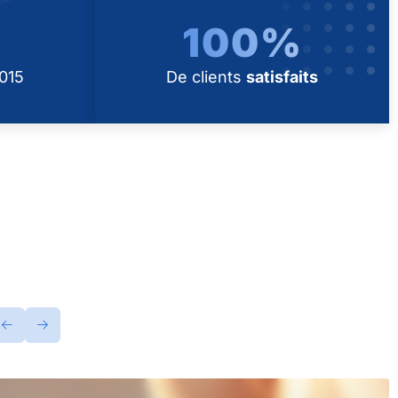
100%
015
De clients
satisfaits