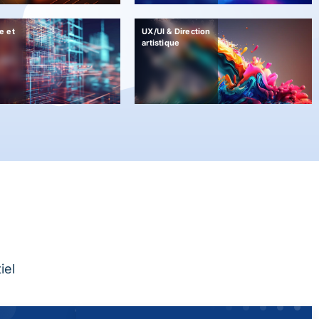
e et
UX/UI & Direction
artistique
iel