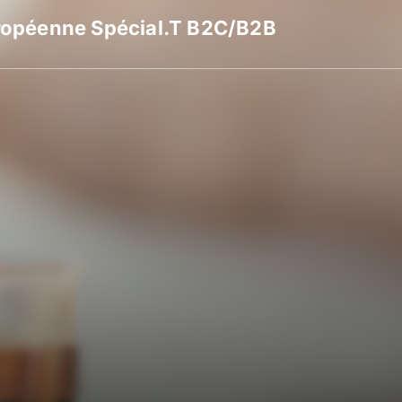
ropéenne Spécial.T B2C/B2B