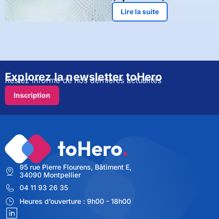
Lire la suite
Explorez la newsletter toHero
Restez informé de nos dernières actualités
Inscription
95 rue Pierre Flourens, Bâtiment E,
34090 Montpellier
04 11 93 26 35
Heures d’ouverture : 9h00 - 18h00