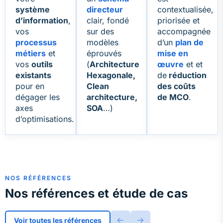
système
directeur
contextualisée,
d’information
,
clair, fondé
priorisée et
vos
sur des
accompagnée
processus
modèles
d’un
plan de
métiers
et
éprouvés
mise en
vos
outils
(
Architecture
œuvre
et et
existants
Hexagonale,
de
réduction
pour en
Clean
des coûts
dégager les
architecture,
de MCO
.
axes
SOA
…)
d’optimisations.
NOS RÉFÉRENCES
Nos références et étude de cas
Voir toutes les références