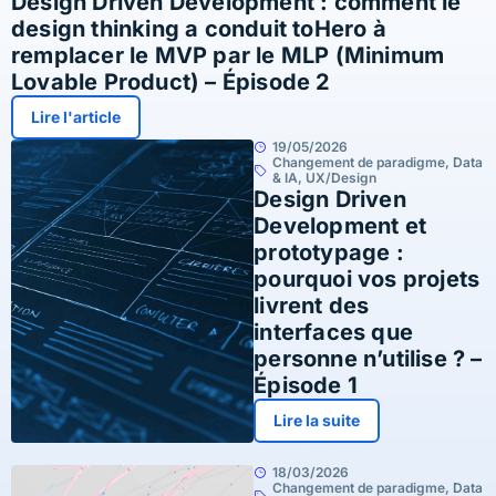
Design Driven Development : comment le
design thinking a conduit toHero à
remplacer le MVP par le MLP (Minimum
Lovable Product) – Épisode 2
Lire l'article
19/05/2026
Changement de paradigme
,
Data
& IA
,
UX/Design
Design Driven
Development et
prototypage :
pourquoi vos projets
livrent des
interfaces que
personne n’utilise ? –
Épisode 1
Lire la suite
18/03/2026
Changement de paradigme
,
Data