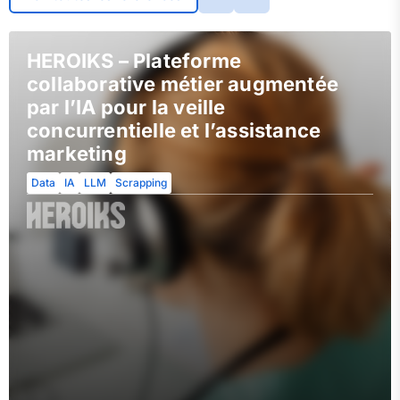
HEROIKS – Plateforme
collaborative métier augmentée
par l’IA pour la veille
concurrentielle et l’assistance
marketing
Data
IA
LLM
Scrapping