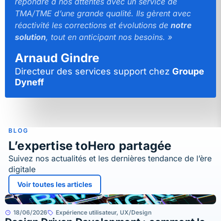
répondre à nos attentes avec un service de
TMA/TME d’une grande qualité. Ils gèrent avec
réactivité les corrections et évolutions de
notre
solution
, tout en anticipant nos besoins. »
Arnaud Gindre
Directeur des services support chez
Groupe
Dyneff
BLOG
L’expertise toHero partagée
Suivez nos actualités et les dernières tendance de l’ère
digitale
Voir toutes les articles
18/06/2026
Expérience utilisateur
,
UX/Design