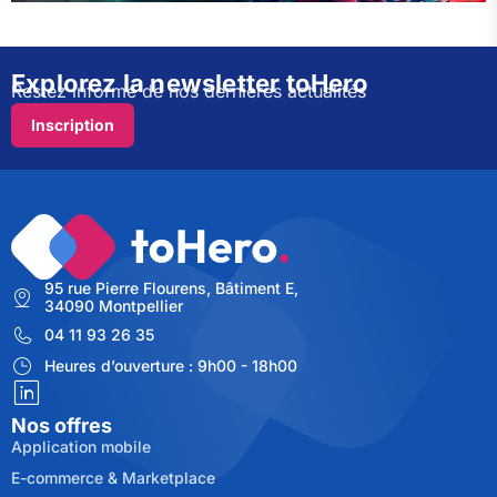
Explorez la newsletter toHero
Restez informé de nos dernières actualités
Inscription
95 rue Pierre Flourens, Bâtiment E,
34090 Montpellier
04 11 93 26 35
Heures d’ouverture : 9h00 - 18h00
Nos offres
Application mobile
E-commerce & Marketplace