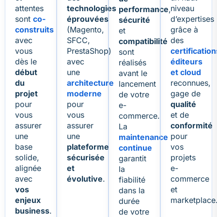
attentes
technologies
niveau
performance
,
sont
co-
éprouvées
d’expertises
sécurité
construits
(Magento,
grâce à
et
avec
SFCC,
des
compatibilité
vous
PrestaShop)
certification
sont
dès le
avec
éditeurs
réalisés
début
une
et cloud
avant le
du
architecture
reconnues,
lancement
projet
moderne
gage de
de votre
pour
pour
qualité
e-
vous
vous
et de
commerce.
assurer
assurer
conformité
La
une
une
pour
maintenance
base
plateforme
vos
continue
solide,
sécurisée
projets
garantit
alignée
et
e-
la
avec
évolutive
.
commerce
fiabilité
vos
et
dans la
enjeux
marketplace
durée
business
.
de votre