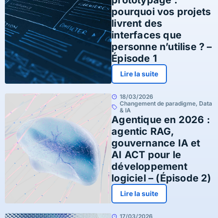
prototypage :
pourquoi vos projets
livrent des
interfaces que
personne n’utilise ? –
Épisode 1
Lire la suite
18/03/2026
Changement de paradigme
,
Data
& IA
Agentique en 2026 :
agentic RAG,
gouvernance IA et
AI ACT pour le
développement
logiciel – (Épisode 2)
Lire la suite
17/03/2026