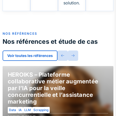
solution.
NOS RÉFÉRENCES
Nos références et étude de cas
Voir toutes les références
HEROIKS – Plateforme
collaborative métier augmentée
par l’IA pour la veille
concurrentielle et l’assistance
marketing
Data
IA
LLM
Scrapping