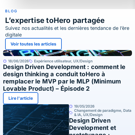
BLOG
L’expertise toHero partagée
Suivez nos actualités et les dernières tendance de l’ère
digitale
Voir toutes les articles
18/06/2026
Expérience utilisateur
,
UX/Design
Design Driven Development : comment le
design thinking a conduit toHero à
remplacer le MVP par le MLP (Minimum
Lovable Product) – Épisode 2
Lire l'article
19/05/2026
Changement de paradigme
,
Data
& IA
,
UX/Design
Design Driven
Development et