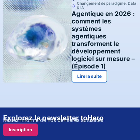
Changement de paradigme
,
Data
& IA
Agentique en 2026 :
comment les
systèmes
agentiques
transforment le
développement
logiciel sur mesure –
(Épisode 1)
Lire la suite
Explorez la newsletter toHero
Restez informé de nos dernières actualités
Inscription