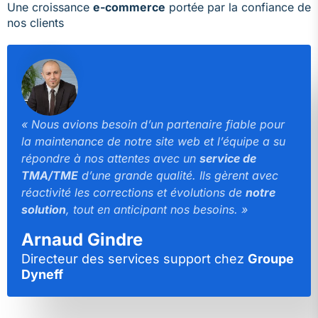
Une croissance
e-commerce
portée par la confiance de
nos clients
« Nous avions besoin d’un partenaire fiable pour
la maintenance de notre site web et l’équipe a su
répondre à nos attentes avec un
service de
TMA/TME
d’une grande qualité. Ils gèrent avec
réactivité les corrections et évolutions de
notre
solution
, tout en anticipant nos besoins. »
Arnaud Gindre
Directeur des services support chez
Groupe
Dyneff