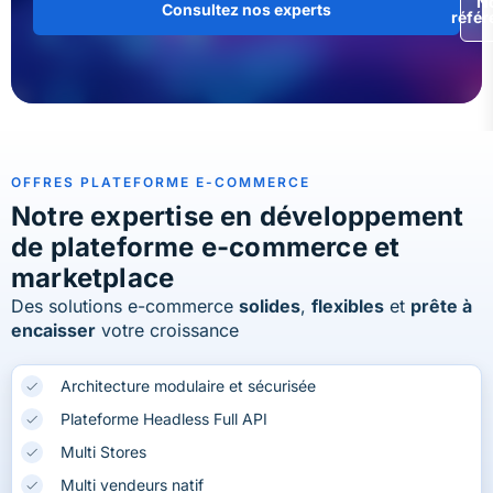
N
Consultez nos experts
référ
OFFRES PLATEFORME E-COMMERCE
Notre expertise en développement
de plateforme e-commerce et
marketplace
Des solutions e-commerce
solides
,
flexibles
et
prête à
encaisser
votre croissance
Architecture modulaire et sécurisée
Plateforme Headless Full API
Multi Stores
Multi vendeurs natif