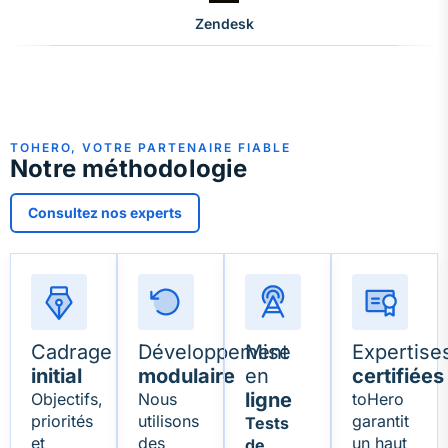
Zendesk
TOHERO, VOTRE PARTENAIRE FIABLE
Notre méthodologie
Consultez nos experts
Cadrage
Développement
Mise
Expertise
initial
modulaire
en
certifiées
ligne
Objectifs,
Nous
toHero
priorités
utilisons
garantit
Tests
et
des
un haut
de