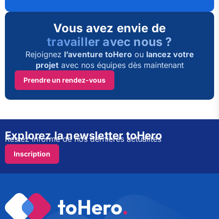
Vous avez envie de
travailler avec nous ?
Rejoignez
l’aventure toHero
ou
lancez votre
projet
avec nos équipes dès maintenant
Prendre un rendez-vous
Explorez la newsletter toHero
Restez informé de nos dernières actualités
Inscription