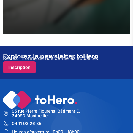
Explorez la newsletter toHero
Restez informé de nos dernières actualités
Inscription
95 rue Pierre Flourens, Bâtiment E,
34090 Montpellier
04 11 93 26 35
Heures d’ouverture : 9h00 - 18h00