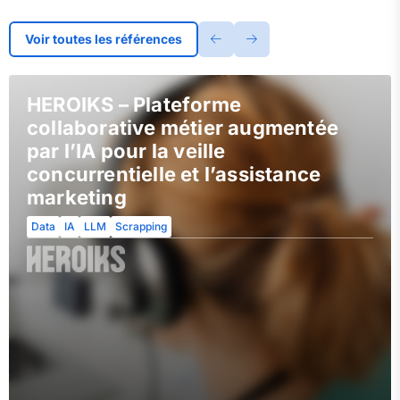
Voir toutes les références
HEROIKS – Plateforme
collaborative métier augmentée
par l’IA pour la veille
concurrentielle et l’assistance
marketing
Data
IA
LLM
Scrapping