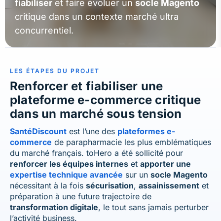
fiabiliser
et faire évoluer un
socle Magento
critique dans un contexte marché ultra
concurrentiel.
LES ÉTAPES
DU PROJET
Renforcer et fiabiliser une
plateforme e-commerce critique
dans un marché sous tension
SantéDiscount
est l’une des
plateformes e-
commerce
de parapharmacie les plus emblématiques
du marché français. toHero a été sollicité pour
renforcer les équipes internes
et
apporter une
expertise technique avancée
sur un
socle Magento
nécessitant à la fois
sécurisation
,
assainissement
et
préparation à une future trajectoire de
transformation digitale
, le tout sans jamais perturber
l’activité business.