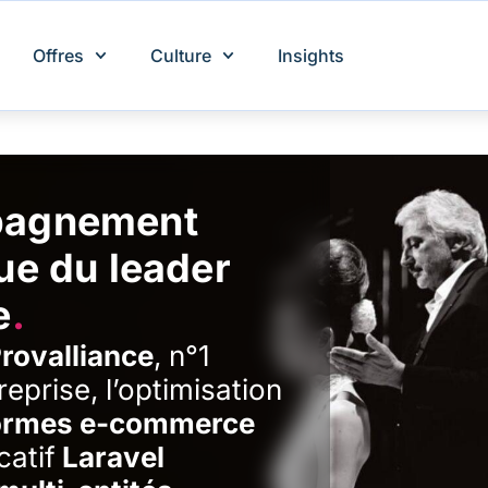
Offres
Culture
Insights
mpagnement
ue du leader
e
.
rovalliance
, n°1
reprise, l’optimisation
formes e-commerce
catif
Laravel