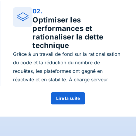
02.
Optimiser les
performances et
rationaliser la dette
technique
Grâce à un travail de fond sur la rationalisation
du code et la réduction du nombre de
requêtes, les plateformes ont gagné en
réactivité et en stabilité. À charge serveur
équivalente, la vélocité des développements a
significativement progressé : le ratio de
Lire la suite
nouvelles fonctionnalités dépasse désormais
celui des correctifs, témoignant d’une
amélioration durable de la qualité logicielle.