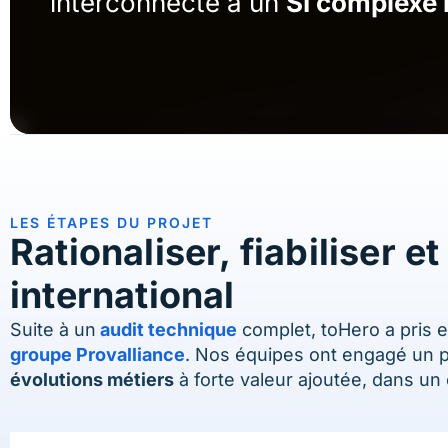
interconnecté à un
SI complexe 
LES ÉTAPES
DU PROJET
Rationaliser, fiabiliser
international
Suite à un
audit technique
complet, toHero a pris 
groupe Provalliance
. Nos équipes ont engagé un pl
évolutions métiers
à forte valeur ajoutée, dans un