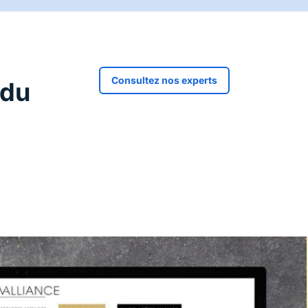
Consultez nos experts
 du
est un réel succès et permet aujourd’hui au groupe
Provalli
e technique, pilotage projet et conseil opérationnel.
upe.
 à un
hébergement sur OVH
.