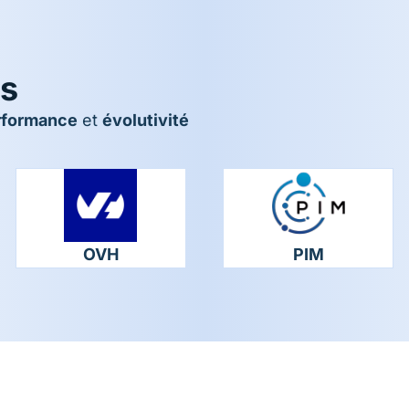
es
rformance
et
évolutivité
OVH
PIM