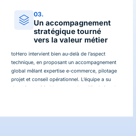
03.
Un accompagnement
stratégique tourné
vers la valeur métier
toHero intervient bien au-delà de l’aspect
technique, en proposant un accompagnement
global mêlant expertise e-commerce, pilotage
projet et conseil opérationnel. L’équipe a su
devenir un véritable moteur dans l’évolution du
dispositif digital du groupe, tout en garantissant
un haut niveau de performance, de sécurité et
de sérénité grâce à son hébergement dédié sur
OVH et ses outils d’infogérance intégrés.