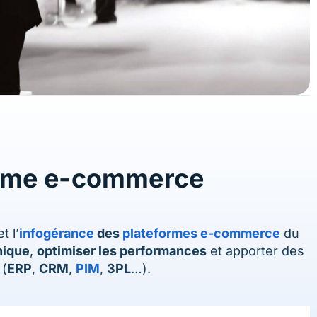
ystème e-commerce
t l’
infogérance
des
plateformes e-commerce
du
nique
,
optimiser les performances
et apporter des
 (
ERP
,
CRM
,
PIM
,
3PL
…).