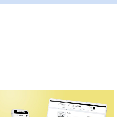
ance
de bénéficier de :