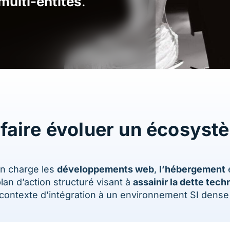
multi-entités
.
 et faire évoluer un écos
en charge les
développements web
,
l’hébergement
e
an d’action structuré visant à
assainir la dette tech
 contexte d’intégration à un environnement SI dense