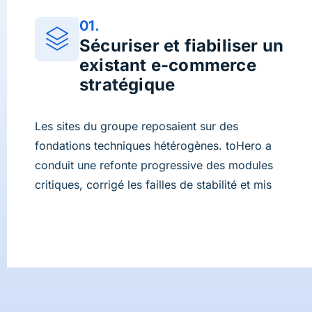
01.
Sécuriser et fiabiliser un
existant e-commerce
stratégique
Les sites du groupe reposaient sur des
fondations techniques hétérogènes. toHero a
conduit une refonte progressive des modules
critiques, corrigé les failles de stabilité et mis
en place un cadre de développement robuste
et maîtrisé. Cette approche structurée a permis
de restaurer la confiance des équipes métiers
et de renforcer la disponibilité du dispositif e-
commerce.