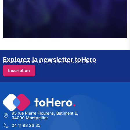
Explorez la newsletter toHero
Restez informé de nos dernières actualités
Inscription
95 rue Pierre Flourens, Bâtiment E,
34090 Montpellier
04 11 93 26 35