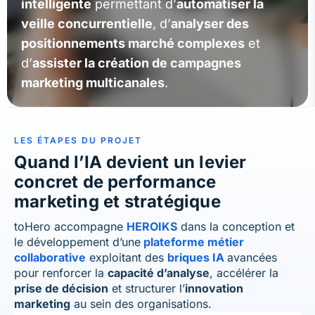
intelligente
permettant d’
automatiser la
veille concurrentielle
, d’
analyser des
positionnements marché complexes
et
d’
assister la création de campagnes
marketing multicanales
.
LES ÉTAPES
DU PROJET
Quand l’IA devient un levier
concret de performance
marketing et stratégique
toHero accompagne
HEROIKS
dans la conception et
le développement d’une
plateforme métier
collaborative
exploitant des
briques IA
avancées
pour renforcer la
capacité d’analyse
, accélérer la
prise de décision
et structurer l’
innovation
marketing
au sein des organisations.