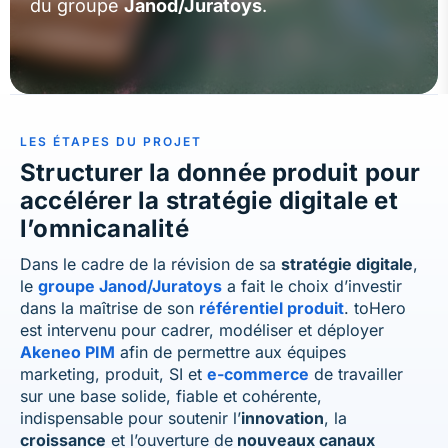
du groupe
Janod/Juratoys
.
LES ÉTAPES
DU PROJET
Structurer la donnée produit pour
accélérer la stratégie digitale et
l’omnicanalité
Dans le cadre de la révision de sa
stratégie digitale
,
le
groupe Janod/Juratoys
a fait le choix d’investir
dans la maîtrise de son
référentiel produit
. toHero
est intervenu pour cadrer, modéliser et déployer
Akeneo
PIM
afin de permettre aux équipes
marketing, produit, SI et
e-commerce
de travailler
sur une base solide, fiable et cohérente,
indispensable pour soutenir l’
innovation
, la
croissance
et l’ouverture de
nouveaux canaux