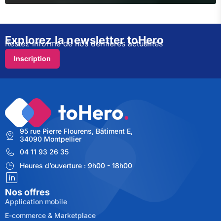
Explorez la newsletter toHero
Restez informé de nos dernières actualités
Inscription
95 rue Pierre Flourens, Bâtiment E,
34090 Montpellier
04 11 93 26 35
Heures d’ouverture : 9h00 - 18h00
Nos offres
Application mobile
E-commerce & Marketplace