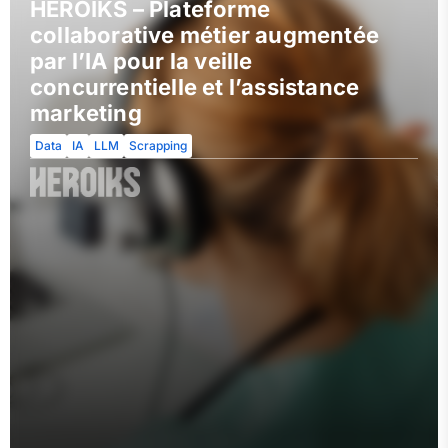
HEROIKS – Plateforme
collaborative métier augmentée
par l’IA pour la veille
concurrentielle et l’assistance
marketing
Data
IA
LLM
Scrapping