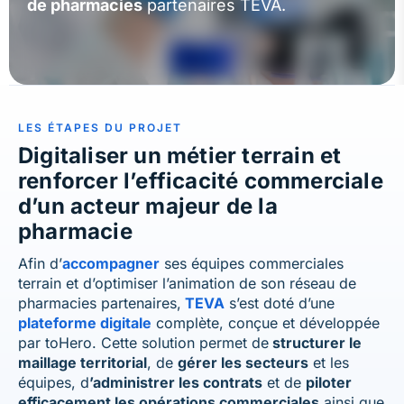
de pharmacies
partenaires TEVA.
LES ÉTAPES
DU PROJET
Digitaliser un métier terrain et
renforcer l’efficacité commerciale
d’un acteur majeur de la
pharmacie
Afin d’
accompagner
ses équipes commerciales
terrain et d’optimiser l’animation de son réseau de
pharmacies partenaires,
TEVA
s’est doté d’une
plateforme digitale
complète, conçue et développée
par toHero. Cette solution permet de
structurer le
maillage territorial
, de
gérer les secteurs
et les
équipes, d
’administrer les contrats
et de
piloter
efficacement les opérations commerciales
ainsi que